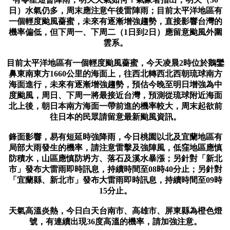
日）水氣仍多，周末應注意午後雷陣雨；目前太平洋地區有
一個輕度颱風薔蜜，未來有逐漸增強趨勢，直接影響台灣的
機率偏低，但下周一、下周二（1日到2日）應留意颱風外圍
雲系。
目前太平洋地區有一個輕度颱風薔蜜，今天凌晨2時位於鵝鑾
鼻東南東方1660公里的海面上，往西北轉西北西朝琉球南方
海面進行，未來有逐漸增強趨勢，預估今晚至明日增強為中
度颱風，周日、下周一將最接近台灣，預測從琉球附近海面
北上後，朝日本南方海面一帶前進的機率較大，周末起欲前
往日本的民眾請留意最新颱風資訊。
鋒面影響，易有短延時強降雨，今日桃園以北及宜蘭地區有
局部大雨發生的機率，請注意雷擊及強陣風，低窪地區應慎
防積水，山區應慎防坍方、落石及溪水暴漲；另針對「新北
市」發布大雷雨即時訊息，持續時間至08時40分止；另針對
「宜蘭縣、新北市」發布大雷雨即時訊息，持續時間至09時
15分止。
天氣高溫炎熱，今日白天台南市、高雄市、屏東縣為橙色燈
號，有連續出現36度高溫的機率，請加強注意。