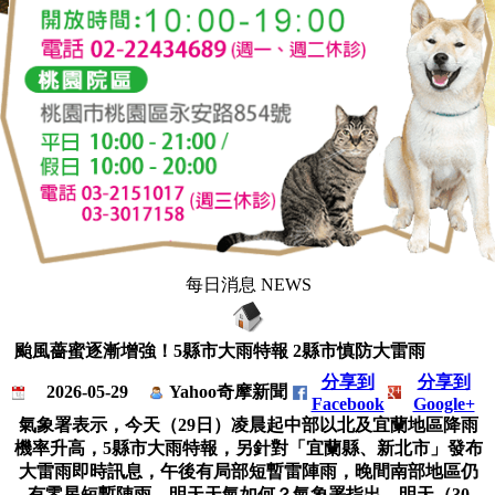
每日消息 NEWS
颱風薔蜜逐漸增強！5縣市大雨特報 2縣市慎防大雷雨
分享到
分享到
2026-05-29
Yahoo奇摩新聞
Facebook
Google+
氣象署表示，今天（29日）凌晨起中部以北及宜蘭地區降雨
機率升高，5縣市大雨特報，另針對「宜蘭縣、新北市」發布
大雷雨即時訊息，午後有局部短暫雷陣雨，晚間南部地區仍
有零星短暫陣雨，明天天氣如何？氣象署指出，明天（30