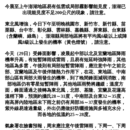
今晨至上午澎湖地區易有低雲或局部霧影響能見度，澎湖已
出現能見度不足200公尺的現象，請注意。
東北風增強，今日下午至明晚桃園市、新竹市、新竹縣、苗
栗縣、台中市、彰化縣、雲林縣、嘉義縣、屏東縣、台東縣
（含蘭嶼、綠島）、澎湖縣局部地區將有平均風6級以上或陣
風8級以上發生的機率（黃色燈號），請注意。
今天（29日）受鋒面影響，凌晨起中部以北及宜蘭地區降雨
機率升高，有短暫陣雨或雷雨，且易有短延時強降雨，其他
地區為多雲，午後則有局部短暫雷陣雨，應注意中午之前北
部、宜蘭地區及午後伴隨熱力作用下，在花、東地區、中南
部山區有局部大雨發生的機率，到了晚間鋒面減弱消散，南
部地區仍有零星短暫陣雨，其他地區雨勢將趨緩；溫度方
面，鋒面通過之後轉為東北風，北部、基隆、宜蘭及花蓮高
溫稍下降，預測約攝氏28～31度，中南部及台東32～35度，
南高屏內陸地區未下雨之前仍有局部36～37度發生的機率，
紫外線易達過量級，外出仍應做好防曬措施與多補充水分，
而各地的低溫約25～28度。
氣象署在臉書預報，周末應注意午後雷陣雨，下周一、下周