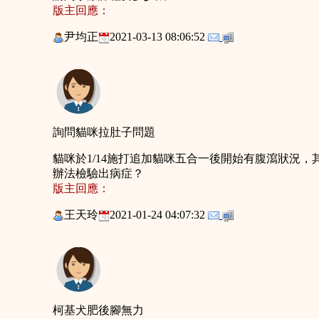
版主回應：
尹均正
2021-03-13 08:06:52
詢問貓咪拉肚子問題
貓咪於1/14施打追加貓咪五合一後開始有腹瀉狀況
辦法檢驗出病症？
版主回應：
王天玲
2021-01-24 04:07:32
柯基犬肥後腳無力