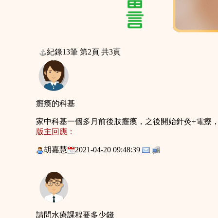
紀錄13筆 第2頁 共3頁
癱瘓的科基
家中科基一個多月前後肢癱瘓，之後開始針灸+電療
版主回應：
胡嘉慧
2021-04-20 09:48:39
請問水療課程要多少錢