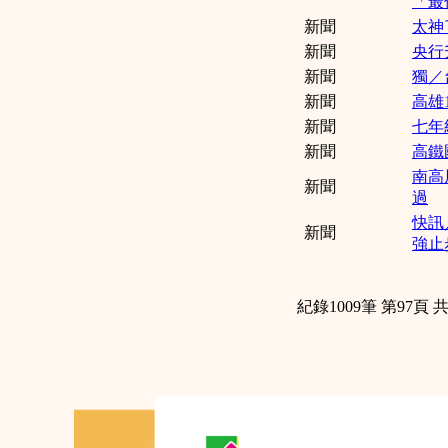
「最
新聞
太神
新聞
央行
新聞
獨／
新聞
高雄
新聞
七年
新聞
高鐵
南高
新聞
過
快訊
新聞
強止
紀錄1009筆 第97頁 共