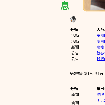
分類
大台
活動
桃園
活動
桃園
新聞
寵物
公告
新春
公告
我們
紀錄5筆 第1頁 共1頁
分類
每日
新聞
愛喝
明天
新聞