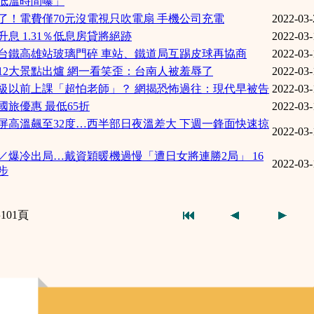
低溫時間曝」
了！電費僅70元沒電視只吹電扇 手機公司充電
2022-03-
升息 1.31％低息房貸將絕跡
2022-03-
台鐵高雄站玻璃門碎 車站、鐵道局互踢皮球再協商
2022-03-
12大景點出爐 網一看笑歪：台南人被羞辱了
2022-03-
級以前上課「超怕老師」？ 網揭恐怖過往：現代早被告
2022-03-
國旅優惠 最低65折
2022-03-
屏高溫飆至32度…西半部日夜溫差大 下週一鋒面快速掠
2022-03-
／爆冷出局…戴資穎暖機過慢「遭日女將連勝2局」 16
2022-03-
步
101頁